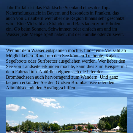
Jahr für Jahr ist das Fränkische Seenland eines der Top-
Naherholungsziele in Bayern und besonders in Franken, das
auch von Urlaubern weit über die Region hinaus sehr geschätzt
wird. Eine Vielzahl an Stränden und Bars laden zum Erholen
ein. Ob beim Sonnen, Schwimmen oder einfach am und im
Wasser jede Menge Spaß haben, mit der Familie oder zu zweit.
Wer auf dem Wasser entspannen möchte, findet eine Vielzahl an
Möglichkeiten. Rund um den See können Tretboote, Kajaks,
Segelboote oder Surfbretter ausgeliehen werden. Wer lieber den
See von Landseite erkunden möchte, kann dies zum Beispiel mit
dem Fahrrad tun. Natürlich eignen sich die Ufer der
Brombachseen auch hervorragend zum Wandern. Und ganz
bequem erkunden Sie den Großen Brombachsee oder den
Altmühlsee mit den Ausflugsschiffen.