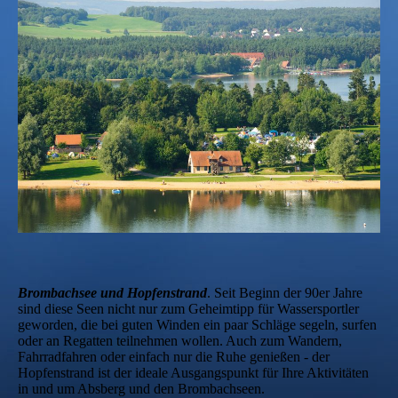
Brombachsee und
Hopfenstrand
. Seit Beginn der 90er Jahre
sind diese Seen nicht nur zum Geheimtipp für Wassersportler
geworden, die bei guten Winden ein paar Schläge segeln, surfen
oder an Regatten teilnehmen wollen. Auch zum Wandern,
Fahrradfahren oder einfach nur die Ruhe genießen - der
Hopfenstrand ist der ideale Ausgangspunkt für Ihre Aktivitäten
in und um Absberg und den Brombachseen.