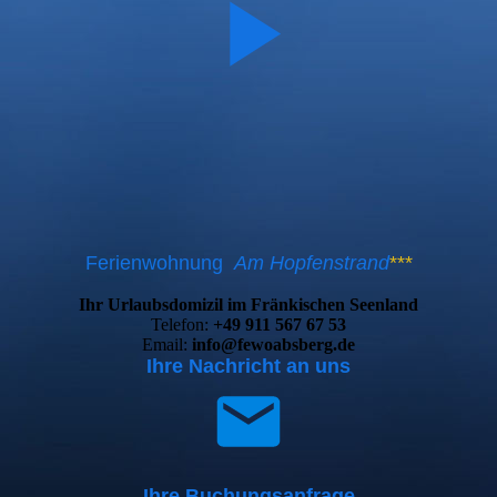
Ferienwohnung
Am Hopfenstrand
***
Ihr Urlaubsdomizil im Fränkischen Seenland
Telefon:
+49 911 567 67 53
Email:
info@fewoabsberg.de
Ihre Nachricht an uns
Ihre Buchungsanfrage