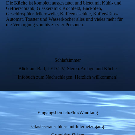
Die
Küche
ist komplett ausgestattet und bietet mit Kühl- und
Gefrierschrank, Glaskeramik-Kochfeld, Backofen,
Geschirrspüler, Microwelle, Kaffeemaschine, Kaffee-Tabs-
Automat, Toaster und Wasserkocher alles und vieles mehr für
die Versorgung von bis zu vier Personen.
Schlafzimmer
Blick auf Bad, LED-TV, Stereo-Anlage und Küche
Infobuch zum Nachschlagen. Herzlich willkommen!
Eingangsbereich/Flur/Windfang
Glasfaseranschluss mit Internetzugang
Grundriss-Skizze