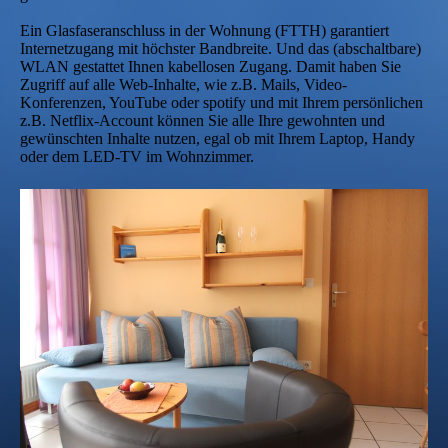
Ein Glasfaseranschluss in der Wohnung (FTTH) garantiert
Internetzugang mit höchster Bandbreite. Und das (abschaltbare)
WLAN gestattet Ihnen kabellosen Zugang. Damit haben Sie
Zugriff auf alle Web-Inhalte, wie z.B. Mails, Video-
Konferenzen, YouTube oder spotify und mit Ihrem persönlichen
z.B. Netflix-Account können Sie alle Ihre gewohnten und
gewünschten Inhalte nutzen, egal ob mit Ihrem Laptop, Handy
oder dem LED-TV im Wohnzimmer.