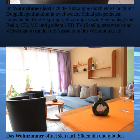
Im
Wohnzimmer
lässt sich die Sitzgruppe durch eine Couch mit
Doppelliegenfunktion in zwei weitere Schlafgelegenheiten
umwandeln. Eine Essgruppe, Sitzgruppe sowie Stereoanlage mit
Radio, CD, MC und großem LED-TV (Satellit, terrestrisch und
Web-Zugang) runden die Ausstattung des Wohnraumes ab.
Das
Wohnzimmer
öffnet sich nach Süden hin und gibt den