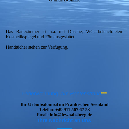
Das Badezimmer ist u.a. mit Dusche, WC, beleuch-tetem
Kosmetikspiegel und Fön ausgestattet.
Handtücher stehen zur Verfügung.
Ferienwohnung
Am Hopfenstrand
***
Ihr Urlaubsdomizil im Fränkischen Seenland
Telefon:
+49 911 567 67 53
Email:
info@fewoabsberg.de
Ihre Nachricht an uns